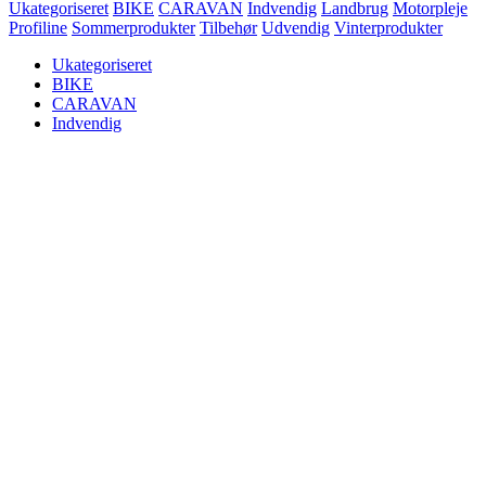
Ukategoriseret
BIKE
CARAVAN
Indvendig
Landbrug
Motorpleje
Profiline
Sommerprodukter
Tilbehør
Udvendig
Vinterprodukter
Ukategoriseret
BIKE
CARAVAN
Indvendig