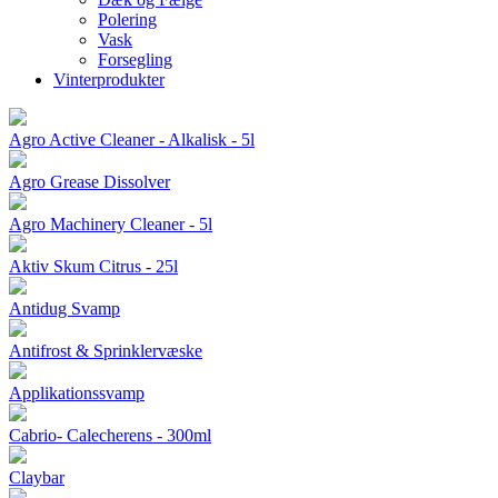
Polering
Vask
Forsegling
Vinterprodukter
Agro Active Cleaner - Alkalisk - 5l
Agro Grease Dissolver
Agro Machinery Cleaner - 5l
Aktiv Skum Citrus - 25l
Antidug Svamp
Antifrost & Sprinklervæske
Applikationssvamp
Cabrio- Calecherens - 300ml
Claybar